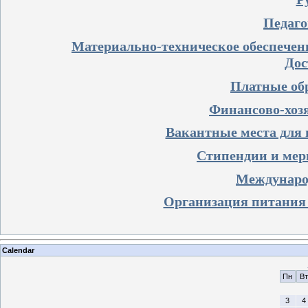
Педаго
Материально-техническое обеспечени
Дос
Платные об
Финансово-хоз
Вакантные места для 
Стипендии и мер
Международ
Организация питания 
Calendar
Пн
Вт
3
4