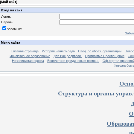
[
Мой сайт
]
Вход на сайт
Логин:
Пароль:
запомнить
Забыл
Меню сайта
Главная страница
История нашего сада
Свед. об образ. организации
Новос
Инклюзивное образование
Для Вас,родители.
Программа Просвещения
Соц
Независимая оценка
Бесплатная юридическая помощь
Оф.портал правово
Фотоальбом
Осно
Структура и органы управ
О
Образова
Р