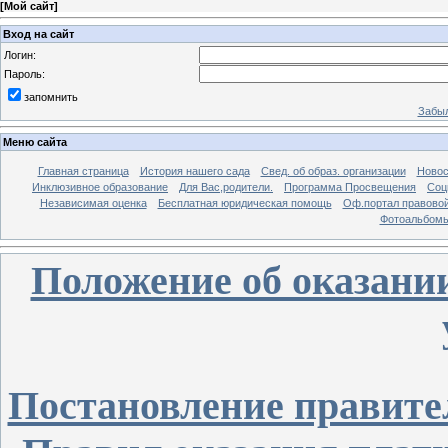
[
Мой сайт
]
Вход на сайт
Логин:
Пароль:
запомнить
Забыл
Меню сайта
Главная страница
История нашего сада
Свед. об образ. организации
Новос
Инклюзивное образование
Для Вас,родители.
Программа Просвещения
Соц
Независимая оценка
Бесплатная юридическая помощь
Оф.портал правово
Фотоальбом
Положение об оказани
Постановление правите