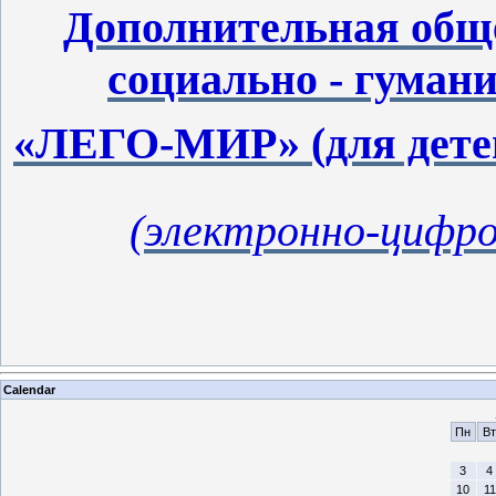
Дополнительная общ
социально - гуман
«ЛЕГО-МИР» (для детей 
(электронно-цифро
Calendar
Пн
Вт
3
4
10
11